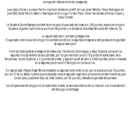
comparten liderato entre los navegantes.
Juan Jesús Flores y Gustavo Martín marchan sólidos en pre92, tal cual Javier Beltrán-Yeray Rodríguez en
pre2000, David Martín-Beatriz Rodríguez en el Grupo F e Iván Pérez-Víctor Hernández entre los Classic y
Classic Silueta.
La Escudería Daute Realejos también domina aquí el apartado de clubes con 166 puntos, espacio en el que la
Escudería Zapatera Sport Arona acumula 96 puntos y la Escudería Villa Adeje Barranco del Infierno, 91.
La regularidad sport, también protagonista
El apartado interinsular de rallysprint también contó con la segunda entrega de la temporada en el apartado
de regularidad sport.
Entre los habituales de la categoría de media alta, Florentino Domínguez y Aday Expósito sumaron su
segundo triunfo de otros tantos posibles, por lo que marchan ya con 70 puntos en este ecuador de la
temporada. Tomás Expósito, a 13 puntos del piloto, y Agustín Javier de León a 10 del copiloto, se han instalado
en la segunda plaza tras el II Rallysprint Comarca Sur.
En regularidad, Miguel Ángel Benito encadenó su segunda victoria del curso, por lo que acumula 70 puntos,
por los 57 de un Néstor Cabrera que ha escalado hasta el segundo lugar de la provisional en detrimento de Juan
Carlos Salas, ausente en esta cita. Alba Cabrera, con 62 puntos, liderado el apartado de copilotos.
Los campeonatos de rallysprint, en todos estos niveles, se reanudará dentro de un mes con una nueva edición
del Rallysprint de Atogo.