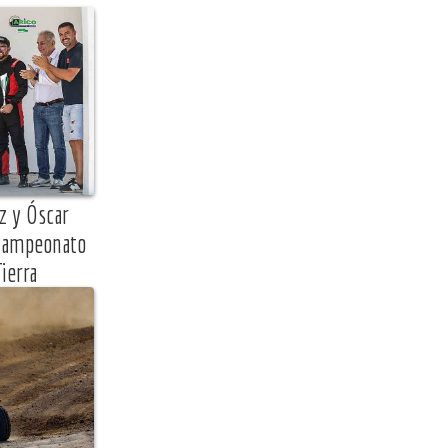
z y Óscar
 Campeonato
ierra