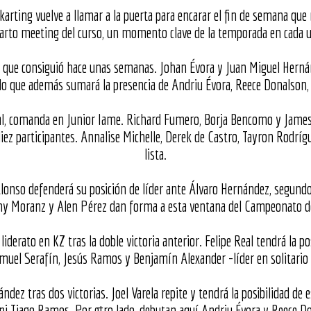
l karting vuelve a llamar a la puerta para encarar el fin de semana qu
uarto meeting del curso, un momento clave de la temporada en cada u
 que consiguió hace unas semanas. Johan Évora y Juan Miguel Herná
do que además sumará la presencia de Andriu Évora, Reece Donalson, 
ural, comanda en Junior Iame. Richard Fumero, Borja Bencomo y James
diez participantes. Annalise Michelle, Derek de Castro, Tayron Rodrí
lista.
onso defenderá su posición de líder ante Álvaro Hernández, segundo 
ny Moranz y Alen Pérez dan forma a esta ventana del Campeonato de
derato en KZ tras la doble victoria anterior. Felipe Real tendrá la po
uel Serafín, Jesús Ramos y Benjamín Alexander -líder en solitario 
dez tras dos victorias. Joel Varela repite y tendrá la posibilidad de 
 ni Tiago Ramos. Por otro lado, debutan aquí Andriu Évora y Reece D