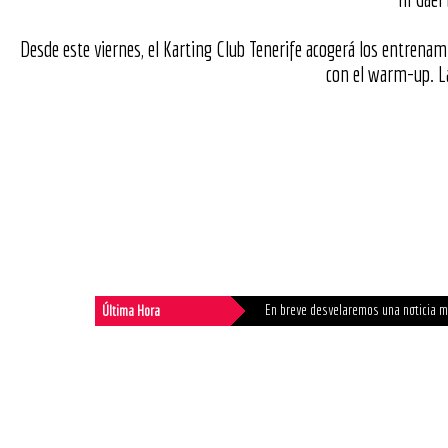
Desde este viernes, el Karting Club Tenerife acogerá los entren
con el warm-up. La
En breve desvelaremos una noticia m
Última Hora
Ya se pueden tramitar las licencias 